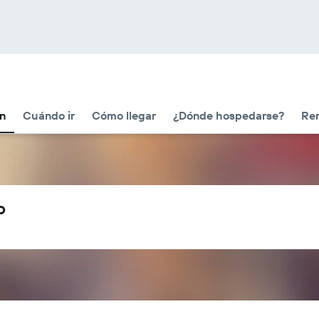
ón
Cuándo ir
Cómo llegar
¿Dónde hospedarse?
Ren
o