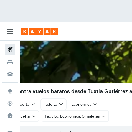
Vuelos
Hoteles
Autos
Encuentra vuelos baratos desde Tuxtla Gutiérrez 
Explore
Rastreador
Ida y vuelta
1 adulto
Económica
Cuándo ir
Ida y vuelta
1 adulto, Económica, 0 maletas