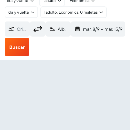
Ida y vuelta
1 adulto
Económica
Ida y vuelta
1 adulto, Económica, 0 maletas
Origen
Albert – Picardie (BYF)
mar. 8/9
-
mar. 15/9
Buscar