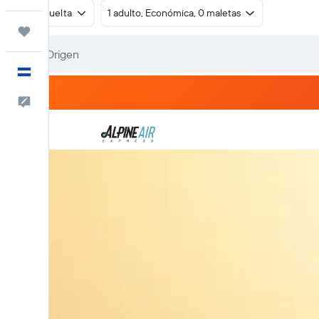
Ida y vuelta
1 adulto, Económica, 0 maletas
Trips
Español
Comentarios