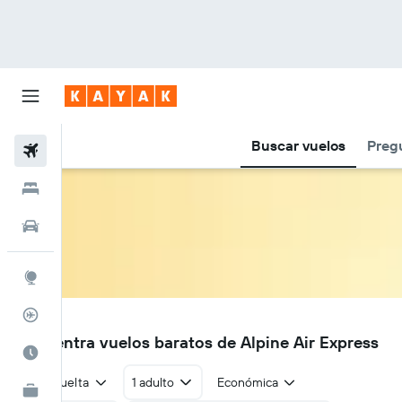
Buscar vuelos
Preg
Vuelos
Hoteles
Autos
Explore
Rastreador
5A
Encuentra vuelos baratos de Alpine Air Express
Cuándo ir
Ida y vuelta
1 adulto
Económica
KAYAK for Business
NUEVO