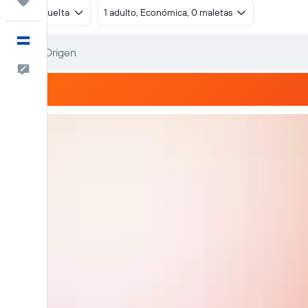
Trips
Ida y vuelta
1 adulto, Económica, 0 maletas
Español
Comentarios