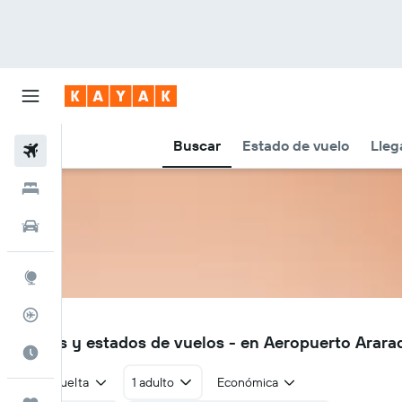
Buscar
Estado de vuelo
Lleg
Vuelos
Hoteles
Autos
Explore
Rastreador
AQA
Vuelos y estados de vuelos - en Aeropuerto Arar
Cuándo ir
Ida y vuelta
1 adulto
Económica