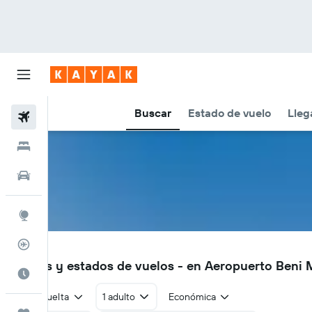
Buscar
Estado de vuelo
Lleg
Vuelos
Hoteles
Autos
Explore
Rastreador
BEM
Vuelos y estados de vuelos - en Aeropuerto Beni 
Cuándo ir
Ida y vuelta
1 adulto
Económica