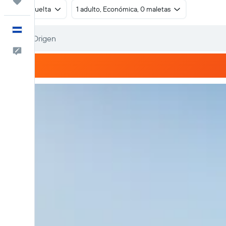
Trips
Ida y vuelta
1 adulto, Económica, 0 maletas
Español
Comentarios