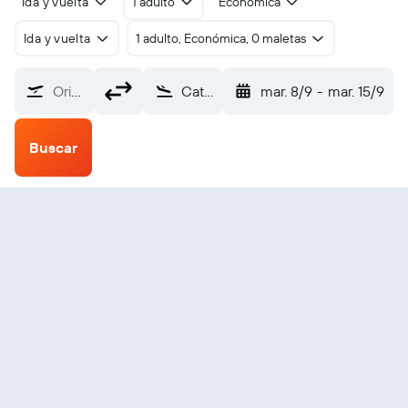
Ida y vuelta
1 adulto
Económica
Ida y vuelta
1 adulto, Económica, 0 maletas
Origen
Catarman National (CRM)
mar. 8/9
-
mar. 15/9
Buscar