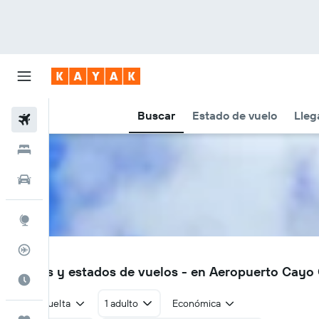
Buscar
Estado de vuelo
Lleg
Vuelos
Hoteles
Autos
Explore
Rastreador
CCC
Vuelos y estados de vuelos - en Aeropuerto Cay
Cuándo ir
Ida y vuelta
1 adulto
Económica