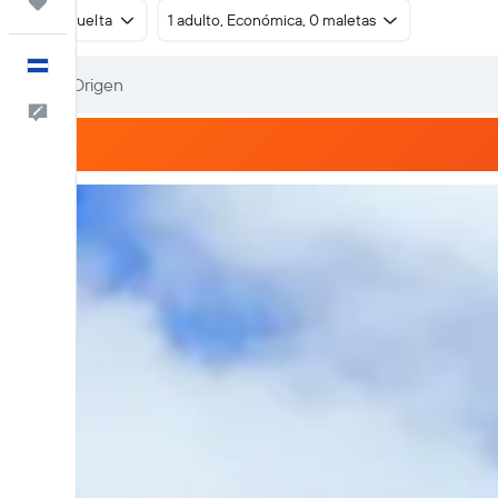
Trips
Ida y vuelta
1 adulto, Económica, 0 maletas
Español
Comentarios