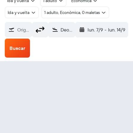
Ida y vuelta
1 adulto
Económica
Ida y vuelta
1 adulto, Económica, 0 maletas
Origen
Deoghar Intl (DGH)
lun. 7/9
-
lun. 14/9
Buscar