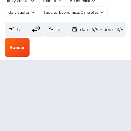
Ida y vuelta
1 adulto
Económica
Ida y vuelta
1 adulto, Económica, 0 maletas
Origen
Durango La Plata County (DRO)
dom. 6/9
-
dom. 13/9
Buscar