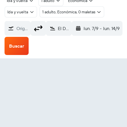
Ida y vuelta
1 adulto
Económica
Ida y vuelta
1 adulto, Económica, 0 maletas
Origen
El Dorado Goodwin Field (ELD)
lun. 7/9
-
lun. 14/9
Buscar