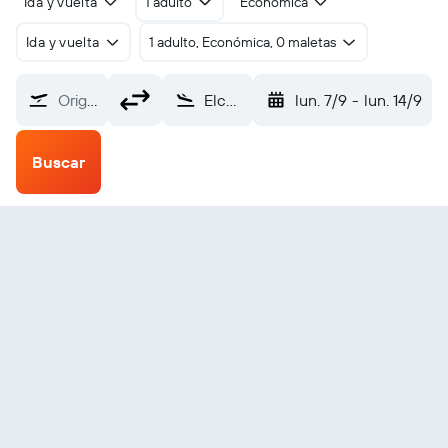
Ida y vuelta
1 adulto
Económica
Ida y vuelta
1 adulto, Económica, 0 maletas
Origen
Elcho Island (ELC)
lun. 7/9
-
lun. 14/9
Buscar