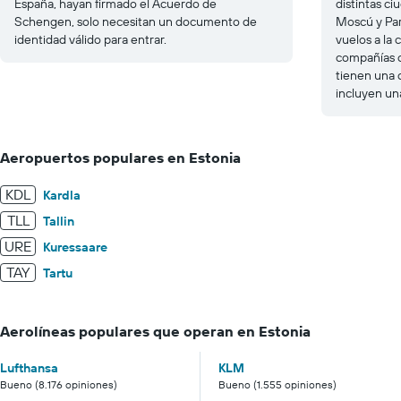
España, hayan firmado el Acuerdo de
distintas c
Schengen, solo necesitan un documento de
Moscú y Par
identidad válido para entrar.
vuelos a la 
compañías c
tienen una 
incluyen un
Aeropuertos populares en Estonia
KDL
Kardla
TLL
Tallin
URE
Kuressaare
TAY
Tartu
Aerolíneas populares que operan en Estonia
Lufthansa
KLM
Bueno (8.176 opiniones)
Bueno (1.555 opiniones)