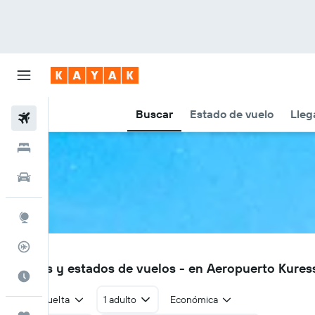
Buscar
Estado de vuelo
Lleg
Vuelos
Hoteles
Autos
Explore
Rastreador
URE
Vuelos y estados de vuelos - en Aeropuerto Kures
Cuándo ir
Ida y vuelta
1 adulto
Económica