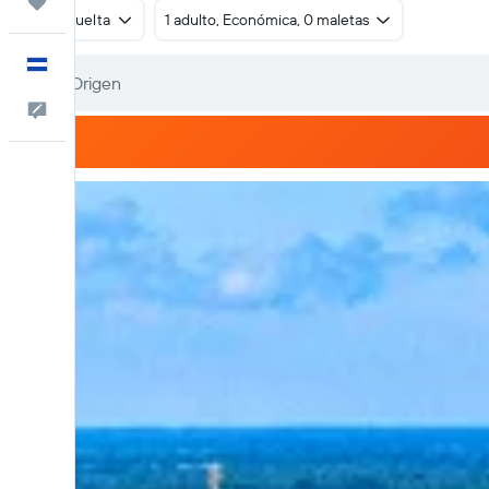
Trips
Ida y vuelta
1 adulto, Económica, 0 maletas
Español
Comentarios