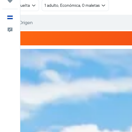
Trips
Ida y vuelta
1 adulto, Económica, 0 maletas
Español
Comentarios