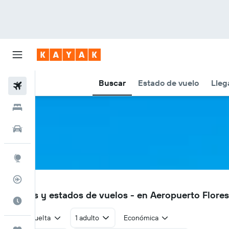
Buscar
Estado de vuelo
Lleg
Vuelos
Hoteles
Autos
Explore
Rastreador
FRS
Vuelos y estados de vuelos - en Aeropuerto Flore
Cuándo ir
Ida y vuelta
1 adulto
Económica