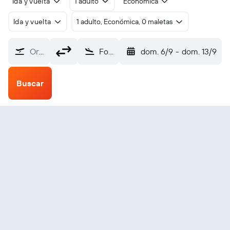
Ida y vuelta
1 adulto
Económica
Ida y vuelta
1 adulto, Económica, 0 maletas
Origen
Fort Lauderdale Executive (FXE)
dom. 6/9
-
dom. 13/9
Buscar