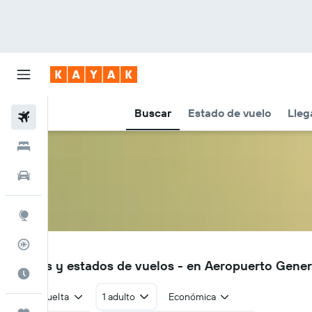
Buscar
Estado de vuelo
Lleg
Vuelos
Hoteles
Autos
Explore
Rastreador
GNR
Vuelos y estados de vuelos - en Aeropuerto Gene
Cuándo ir
Ida y vuelta
1 adulto
Económica