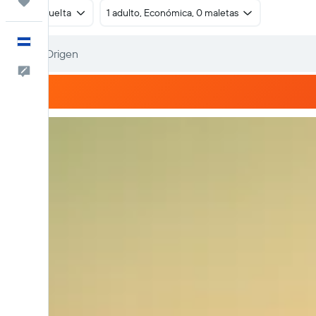
Trips
Ida y vuelta
1 adulto, Económica, 0 maletas
Español
Comentarios