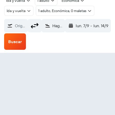
Ida y vuelta
1 adulto
Económica
Ida y vuelta
1 adulto, Económica, 0 maletas
Origen
Hagfors (HFS)
lun. 7/9
-
lun. 14/9
Buscar