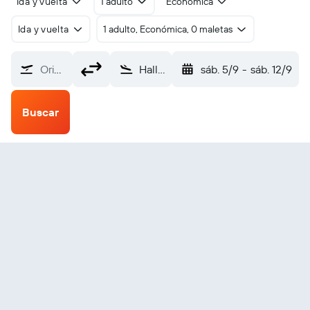
Ida y vuelta
1 adulto
Económica
Ida y vuelta
1 adulto, Económica, 0 maletas
Origen
Halls Creek (HCQ)
sáb. 5/9
-
sáb. 12/9
Buscar