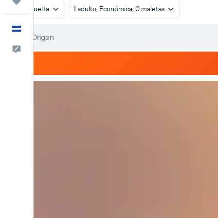
Trips
Ida y vuelta
1 adulto, Económica, 0 maletas
Español
Comentarios