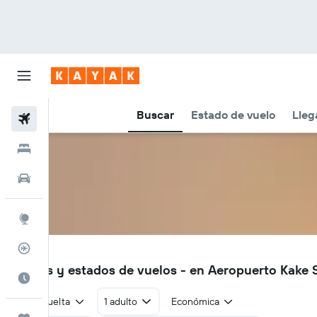
Buscar
Estado de vuelo
Lleg
Vuelos
Hoteles
Autos
Explore
Rastreador
KAE
Vuelos y estados de vuelos - en Aeropuerto Kake
Cuándo ir
Ida y vuelta
1 adulto
Económica