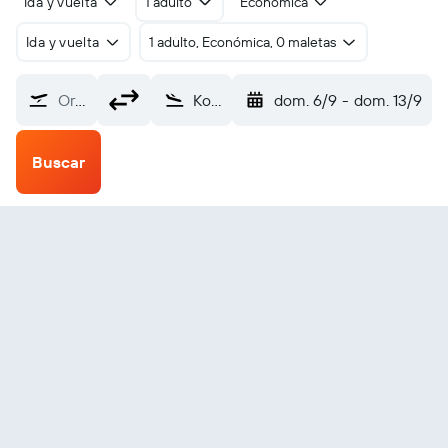
Ida y vuelta
1 adulto
Económica
Ida y vuelta
1 adulto, Económica, 0 maletas
Origen
Kobuk/Wien (OBU)
dom. 6/9
-
dom. 13/9
Buscar