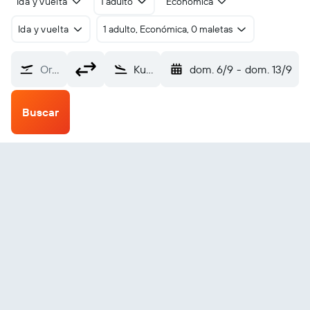
Ida y vuelta
1 adulto
Económica
Ida y vuelta
1 adulto, Económica, 0 maletas
Origen
Kugluktuk (YCO)
dom. 6/9
-
dom. 13/9
Buscar