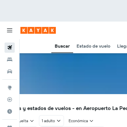
Buscar
Estado de vuelo
Lleg
Vuelos
Hoteles
Autos
Explore
Rastreador
LPD
Vuelos y estados de vuelos - en Aeropuerto La Pe
Cuándo ir
Ida y vuelta
1 adulto
Económica