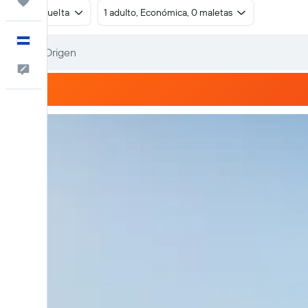
Trips
Ida y vuelta
1 adulto, Económica, 0 maletas
Español
Comentarios