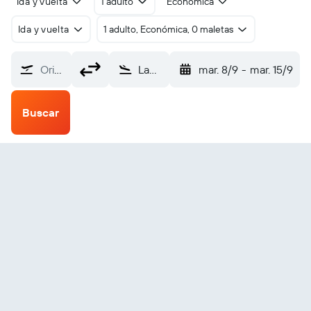
Ida y vuelta
1 adulto
Económica
Ida y vuelta
1 adulto, Económica, 0 maletas
Origen
Lamap (LPM)
mar. 8/9
-
mar. 15/9
Buscar