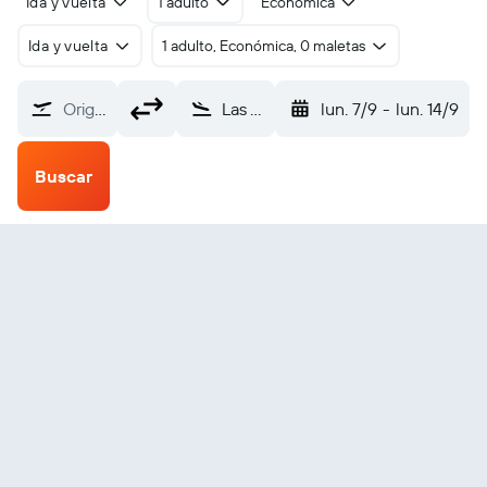
Ida y vuelta
1 adulto
Económica
Ida y vuelta
1 adulto, Económica, 0 maletas
Origen
Las Tunas (VTU)
lun. 7/9
-
lun. 14/9
Buscar