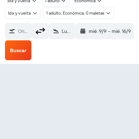
Ida y vuelta
1 adulto
Económica
Ida y vuelta
1 adulto, Económica, 0 maletas
Origen
Luoyang (LYA)
mié. 9/9
-
mié. 16/9
Buscar