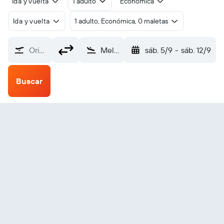
Ida y vuelta
1 adulto
Económica
Ida y vuelta
1 adulto, Económica, 0 maletas
Origen
Melangguane (MNA)
sáb. 5/9
-
sáb. 12/9
Buscar