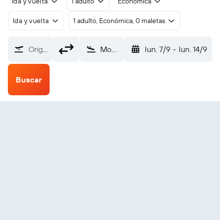
Ida y vuelta
1 adulto
Económica
Ida y vuelta
1 adulto, Económica, 0 maletas
Origen
Moab Canyonlands Field (CNY)
lun. 7/9
-
lun. 14/9
Buscar