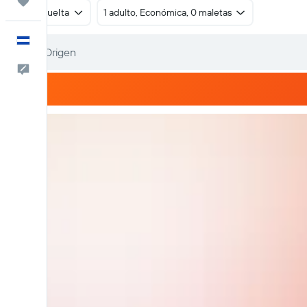
Trips
Ida y vuelta
1 adulto, Económica, 0 maletas
Español
Comentarios