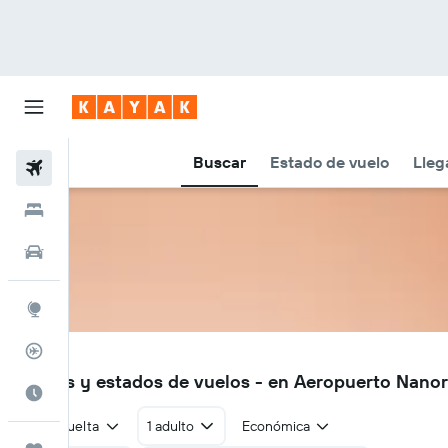
Buscar
Estado de vuelo
Lleg
Vuelos
Hoteles
Autos
Explore
Rastreador
JNN
Vuelos y estados de vuelos - en Aeropuerto Nanor
Cuándo ir
Ida y vuelta
1 adulto
Económica