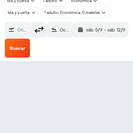
Ida y vuelta
1 adulto
Económica
Ida y vuelta
1 adulto, Económica, 0 maletas
Origen
Ocho Ríos (OCJ)
sáb. 5/9
-
sáb. 12/9
Buscar