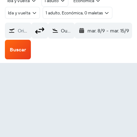
Ida y vuelta
1 adulto
Económica
Ida y vuelta
1 adulto, Económica, 0 maletas
Origen
Ouessant (OUI)
mar. 8/9
-
mar. 15/9
Buscar