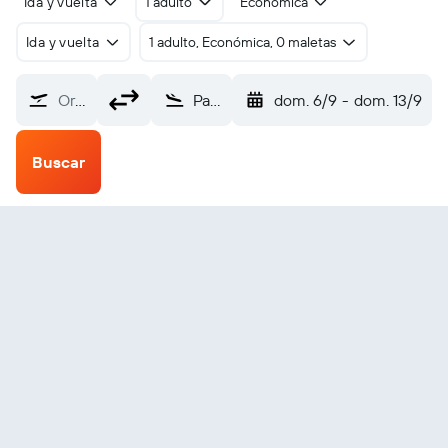
Ida y vuelta
1 adulto
Económica
Ida y vuelta
1 adulto, Económica, 0 maletas
Origen
Paderborn (PAD)
dom. 6/9
-
dom. 13/9
Buscar