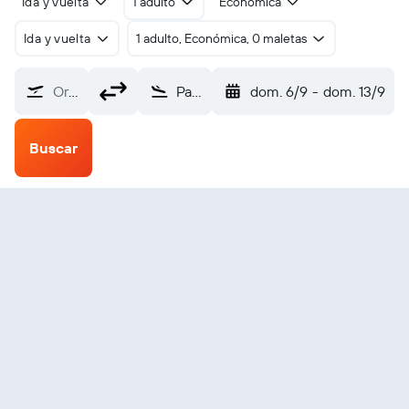
Ida y vuelta
1 adulto
Económica
Ida y vuelta
1 adulto, Económica, 0 maletas
Origen
Parkersburg Wood County (PKB)
dom. 6/9
-
dom. 13/9
Buscar