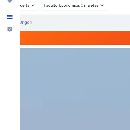
Trips
Ida y vuelta
1 adulto, Económica, 0 maletas
Español
Comentarios