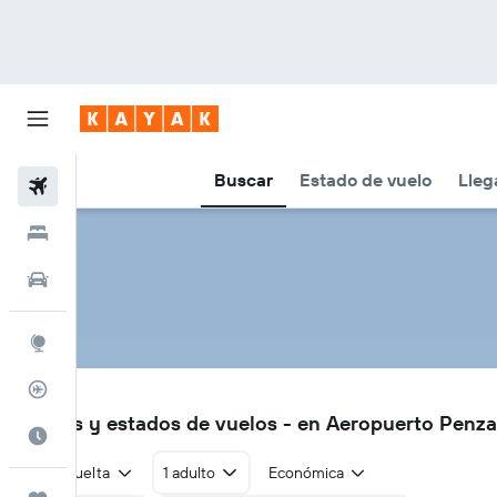
Buscar
Estado de vuelo
Lleg
Vuelos
Hoteles
Autos
Explore
Rastreador
PZE
Vuelos y estados de vuelos - en Aeropuerto Penz
Cuándo ir
Ida y vuelta
1 adulto
Económica