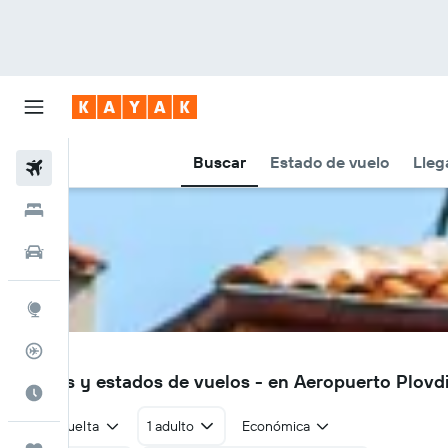
Buscar
Estado de vuelo
Lleg
Vuelos
Hoteles
Autos
Explore
Rastreador
PDV
Vuelos y estados de vuelos - en Aeropuerto Plovd
Cuándo ir
Ida y vuelta
1 adulto
Económica