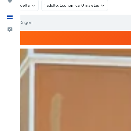
Trips
Ida y vuelta
1 adulto, Económica, 0 maletas
Español
Comentarios