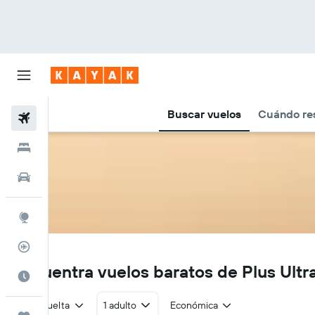
Buscar vuelos
Cuándo re
Vuelos
Hoteles
Autos
Explore
Rastreador
PU
Encuentra vuelos baratos de Plus Ultr
Cuándo ir
Ida y vuelta
1 adulto
Económica