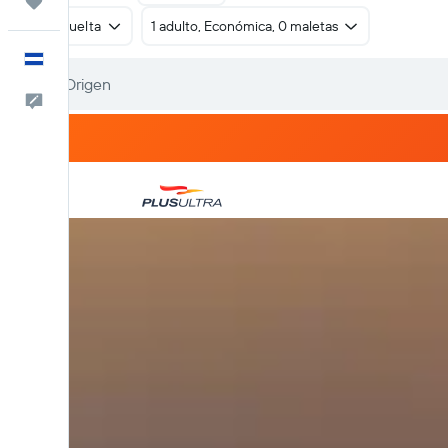
Trips
Ida y vuelta
1 adulto, Económica, 0 maletas
Español
Comentarios