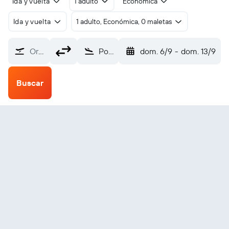
Ida y vuelta
1 adulto
Económica
Ida y vuelta
1 adulto, Económica, 0 maletas
Origen
Port Mcneil (YMP)
dom. 6/9
-
dom. 13/9
Buscar