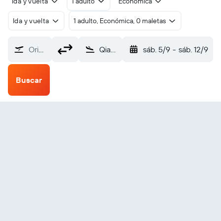
Ida y vuelta
1 adulto
Económica
Ida y vuelta
1 adulto, Económica, 0 maletas
Origen
Qiannan Libo (LLB)
sáb. 5/9
-
sáb. 12/9
Buscar