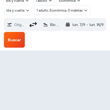
Ida y vuelta
1 adulto
Económica
Ida y vuelta
1 adulto, Económica, 0 maletas
Origen
Rio Grande (RIG)
lun. 7/9
-
lun. 14/9
Buscar