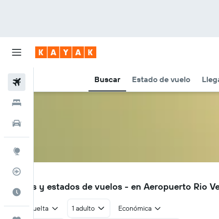
Buscar
Estado de vuelo
Lleg
Vuelos
Hoteles
Autos
Explore
Rastreador
RVD
Vuelos y estados de vuelos - en Aeropuerto Rio V
Cuándo ir
Ida y vuelta
1 adulto
Económica