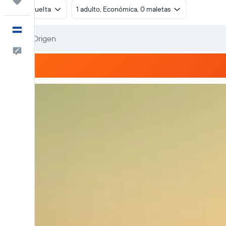
Trips
Ida y vuelta
1 adulto, Económica, 0 maletas
Español
Comentarios