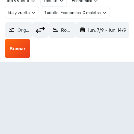
Ida y vuelta
1 adulto
Económica
Ida y vuelta
1 adulto, Económica, 0 maletas
Origen
Rome Griffiss Intl (RME)
lun. 7/9
-
lun. 14/9
Buscar