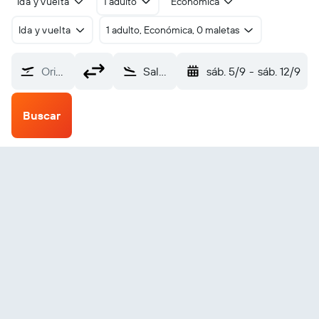
Ida y vuelta
1 adulto
Económica
Ida y vuelta
1 adulto, Económica, 0 maletas
Origen
Salerno Costa d'Amalfi (QSR)
sáb. 5/9
-
sáb. 12/9
Buscar