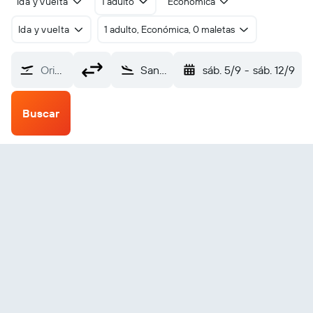
Ida y vuelta
1 adulto
Económica
Ida y vuelta
1 adulto, Económica, 0 maletas
Origen
Santo Domingo Dr. Joaquin Balaguer (JBQ)
sáb. 5/9
-
sáb. 12/9
Buscar