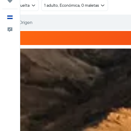
Trips
Ida y vuelta
1 adulto, Económica, 0 maletas
Español
Comentarios