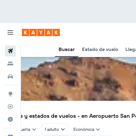
Buscar
Estado de vuelo
Lleg
Vuelos
Hoteles
Autos
Explore
Rastreador
VXE
Vuelos y estados de vuelos - en Aeropuerto San 
Cuándo ir
Ida y vuelta
1 adulto
Económica