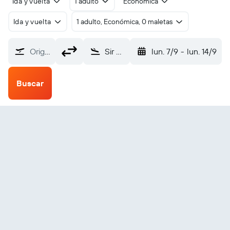
Ida y vuelta
1 adulto
Económica
Ida y vuelta
1 adulto, Económica, 0 maletas
Origen
Sir Bani Yas Island (XSB)
lun. 7/9
-
lun. 14/9
Buscar