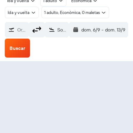
Ida y vuelta
1 adulto
Económica
Ida y vuelta
1 adulto, Económica, 0 maletas
Origen
Songea (SGX)
dom. 6/9
-
dom. 13/9
Buscar