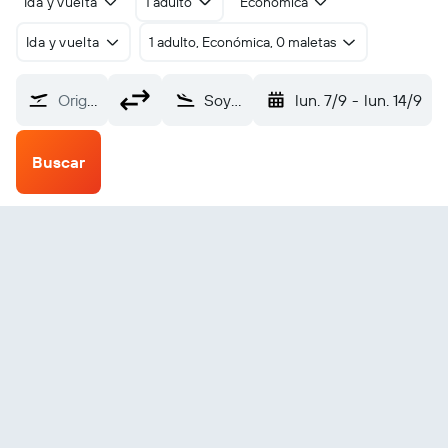
Ida y vuelta
1 adulto
Económica
Ida y vuelta
1 adulto, Económica, 0 maletas
Origen
Soyo (SZA)
lun. 7/9
-
lun. 14/9
Buscar