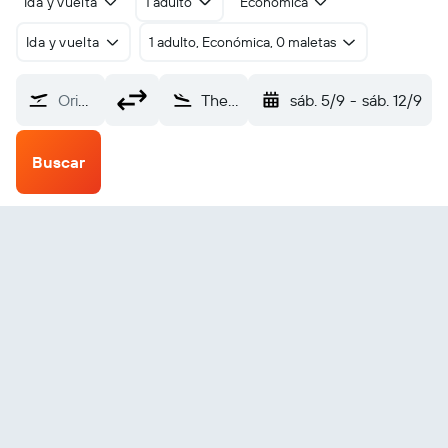
Ida y vuelta
1 adulto
Económica
Ida y vuelta
1 adulto, Económica, 0 maletas
Origen
The Bight (TBI)
sáb. 5/9
-
sáb. 12/9
Buscar