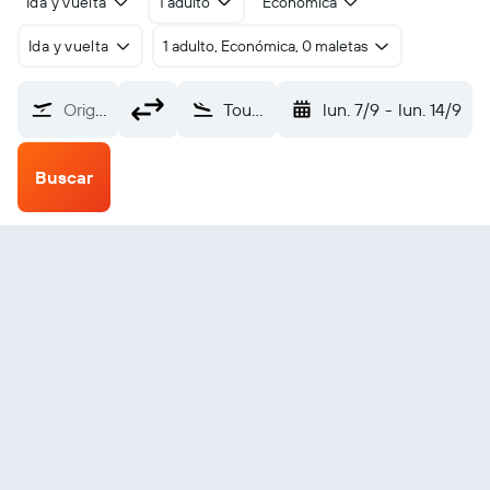
Ida y vuelta
1 adulto
Económica
Ida y vuelta
1 adulto, Económica, 0 maletas
Origen
Touggourt (TGR)
lun. 7/9
-
lun. 14/9
Buscar