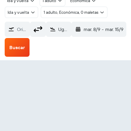
Ida y vuelta
1 adulto
Económica
Ida y vuelta
1 adulto, Económica, 0 maletas
Origen
Ugashik Vance Brand (VBM)
mar. 8/9
-
mar. 15/9
Buscar